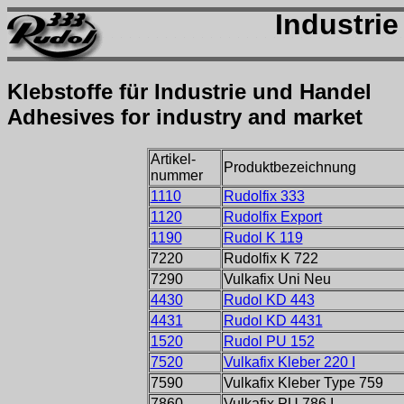
Industri
Klebstoffe für Industrie und Handel
Adhesives for industry and market
Artikel-
Produktbezeichnung
nummer
1110
Rudolfix 333
1120
Rudolfix Export
1190
Rudol K 119
7220
Rudolfix K 722
7290
Vulkafix Uni Neu
4430
Rudol KD 443
4431
Rudol KD 4431
1520
Rudol PU 152
7520
Vulkafix Kleber 220 I
7590
Vulkafix Kleber Type 759
7860
Vulkafix PU 786 I