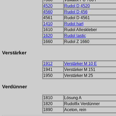
4520
Rudol D 4520
4560
Rudol D 456
4561
Rudol D 4561
1410
Rudol hart
1610
Rudol Alleskleber
1620
Rudol lastic
1660
Rudol Z 1660
Verstärker
1912
Verstärker M 10 E
1941
Verstärker M 151
1950
Verstärker M 25
Verdünner
1810
Lösung A
1820
Rudolfix Verdünner
1890
Aceton, rein