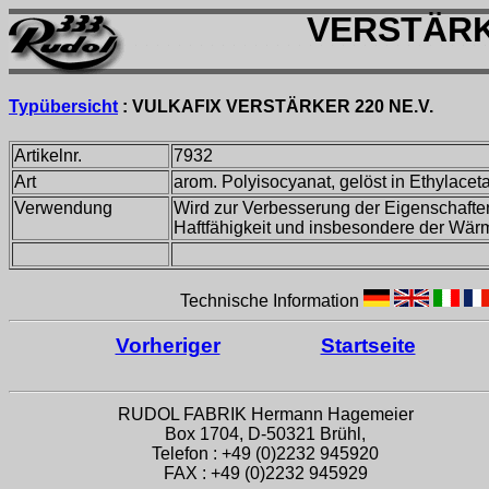
VERSTÄRKE
Typübersicht
:
VULKAFIX VERSTÄRKER 220 NE.V.
Artikelnr.
7932
Art
arom. Polyisocyanat, gelöst in Ethylaceta
Verwendung
Wird zur Verbesserung der Eigenschaften 
Haftfähigkeit und insbesondere der Wärm
Technische Information
Vorheriger
Startseite
RUDOL FABRIK Hermann Hagemeier
Box 1704, D-50321 Brühl,
Telefon : +49 (0)2232 945920
FAX : +49 (0)2232 945929